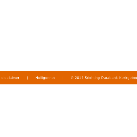
disclaimer
|
Heiligennet
|
© 2014 Stichting Databank Kerkgeb
in Limburg
|
produced by
www.mediamens.nl