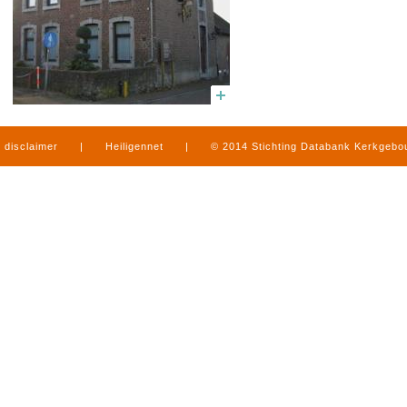
disclaimer
|
Heiligennet
|
© 2014 Stichting Databank Kerkgeb
in Limburg
|
produced by
www.mediamens.nl