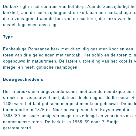
De kerk ligt in het centrum van het dorp. Aan de zuidzijde ligt he
kerkhof, aan de noordzijde grenst de kerk aan een parkachtige tu
die tevens grenst aan de tuin van de pastorie, die links van de
oostelijk gelegen absis ligt.
Type
Eenbeukige Romaanse kerk met driezijdig gesloten koor en een
toren van drie geledingen met tentdak. Het schip en de toren zij
opgebouwd in natuursteen. De latere uitbreiding van het koor is 
mergel en heeft gotische raambogen.
Bouwgeschiedenis
Het in breuksteen uitgevoerde schip, met aan de noordzijde een
strook met visgraatverband, dateert deels nog uit de 9e eeuw. R
1400 werd het laat-gotische mergelstenen koor gebouwd. De oud
toren stortte in 1876 in. Naar ontwerp van Joh. Kayser werd in
1888-'89 het oude schip verhoogd en verlengd en voorzien van e
neoromaanse toren. De kerk is in 1968-'69 door P. Satijn
gerestaureerd.