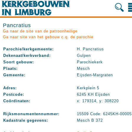
Pancratius
Ga naar de site van de patroonheilige
Ga naar site van het gebouw c.q. de parochie
Parochie/kerkgemeente:
H. Pancratius
Dekenaat/kerkverband:
Gulpen
Soort gebouw:
Parochiekerk
Plaats:
Mesch
Gemeente:
Eijsden-Margraten
Adres:
Kerkplein 5
Postcode:
6245 KH Eijsden
Coördinaten:
x: 179314, y: 308220
Rijksmonumentennummer:
15509 Code: 6245KH-00005
Kadastrale gegevens:
Mesch B 372