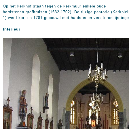
Op het kerkhof staan tegen de kerkmuur enkele oude
hardstenen grafkruisen (1632-1702). De rijzige pastorie (Kerkplei
1) werd kort na 1781 gebouwd met hardstenen vensteromlijsting
Interieur