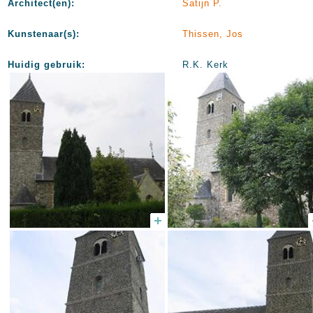
Architect(en):
Satijn P.
Kunstenaar(s):
Thissen, Jos
Huidig gebruik:
R.K. Kerk