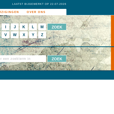
LAATST BIJGEWERKT OP 22-07-2026
JZIGINGEN
OVER ONS
I
J
K
L
M
V
W
X
Y
Z