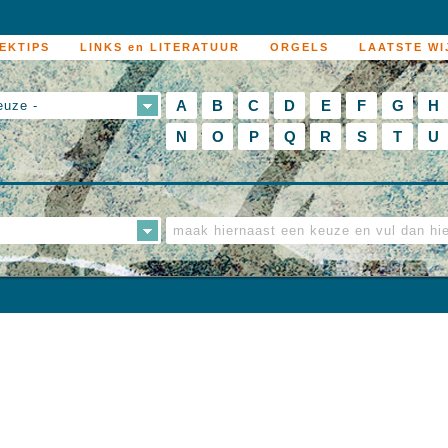
EKTIPS
LINKS en LITERATUUR
ORGELS
LAATSTE WI
A
B
C
D
E
F
G
H
euze -
N
O
P
Q
R
S
T
U