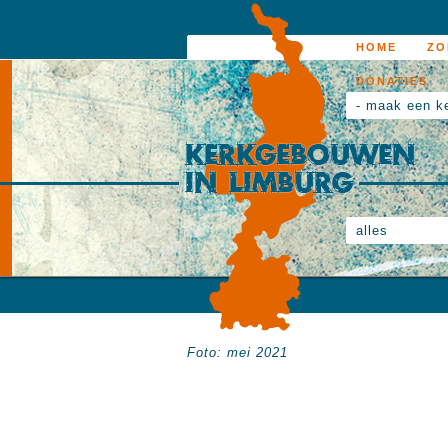
HOME
ZO
DONATIES
- maak een k
alles
Foto: mei 2021