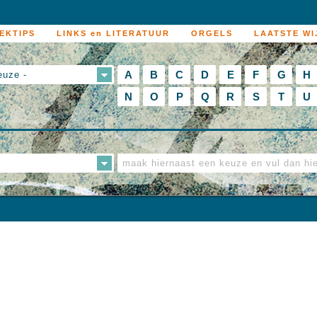
EKTIPS
LINKS en LITERATUUR
ORGELS
LAATSTE WI
A
B
C
D
E
F
G
H
euze -
N
O
P
Q
R
S
T
U