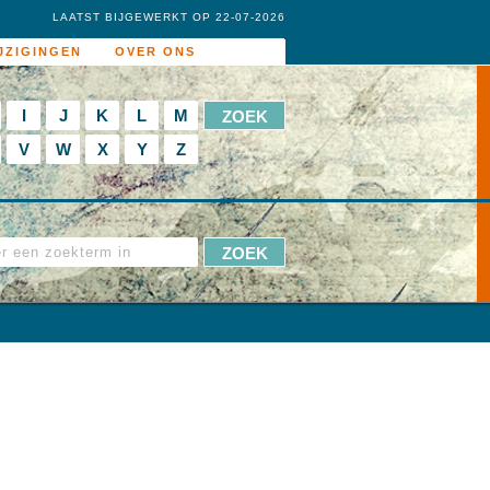
LAATST BIJGEWERKT OP 22-07-2026
JZIGINGEN
OVER ONS
I
J
K
L
M
V
W
X
Y
Z