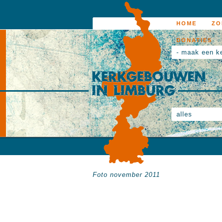
HOME
ZO
DONATIES
- maak een k
alles
Foto november 2011