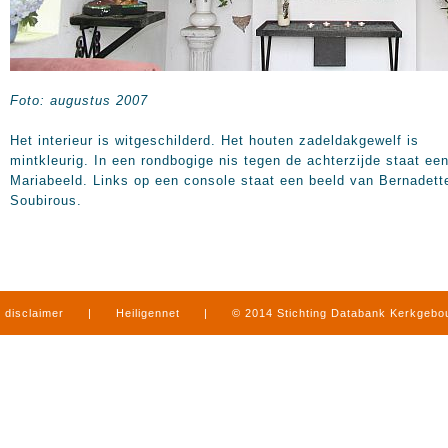
Foto: augustus 2007
Het interieur is witgeschilderd. Het houten zadeldakgewelf is
mintkleurig. In een rondbogige nis tegen de achterzijde staat ee
Mariabeeld. Links op een console staat een beeld van Bernadett
Soubirous.
disclaimer
|
Heiligennet
|
© 2014 Stichting Databank Kerkgeb
in Limburg
|
produced by
www.mediamens.nl