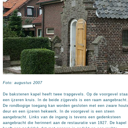
Foto: augustus 2007
De bakstenen kapel heeft twee trapgevels. Op de voorgevel staa
een ijzeren kruis. In de beide zijgevels is een raam aangebracht.
De rondbogige toegang kan worden gesloten met een zware hout
deur en een ijzeren hekwerk. In de voorgevel is een steen
aangebracht. Links van de ingang is tevens een gedenksteen
aangebracht die herinnert aan de restauratie van 1927. De kapel