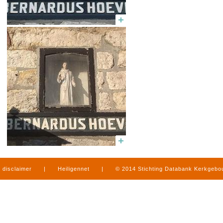
disclaimer
|
Heiligennet
|
© 2014 Stichting Databank Kerkgeb
in Limburg
|
produced by
www.mediamens.nl