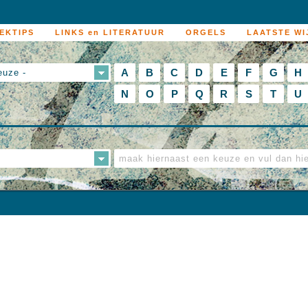
EKTIPS
LINKS en LITERATUUR
ORGELS
LAATSTE WI
A
B
C
D
E
F
G
H
euze -
N
O
P
Q
R
S
T
U