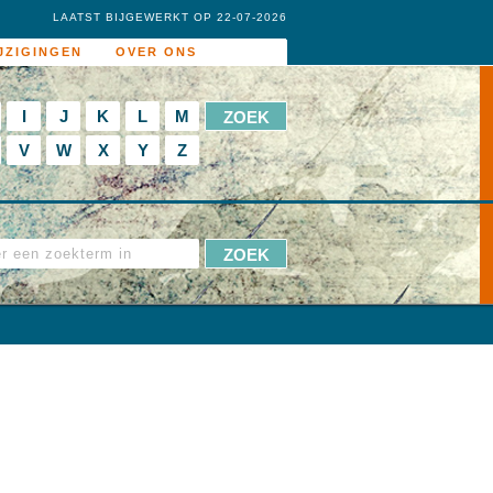
LAATST BIJGEWERKT OP 22-07-2026
JZIGINGEN
OVER ONS
I
J
K
L
M
V
W
X
Y
Z