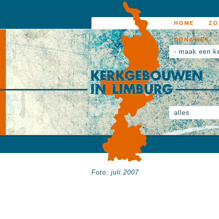
HOME
ZO
DONATIES
- maak een k
alles
Foto: juli 2007