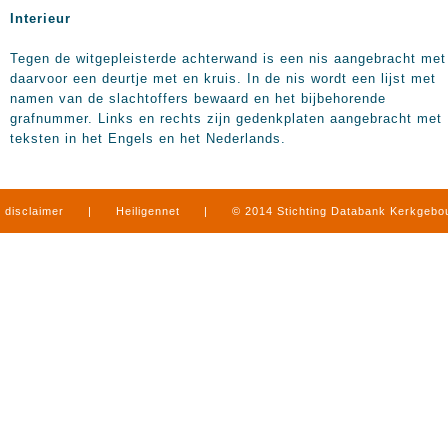
Interieur
Tegen de witgepleisterde achterwand is een nis aangebracht met
daarvoor een deurtje met en kruis. In de nis wordt een lijst met
namen van de slachtoffers bewaard en het bijbehorende
grafnummer. Links en rechts zijn gedenkplaten aangebracht met
teksten in het Engels en het Nederlands.
disclaimer
|
Heiligennet
|
© 2014 Stichting Databank Kerkgeb
in Limburg
|
produced by
www.mediamens.nl