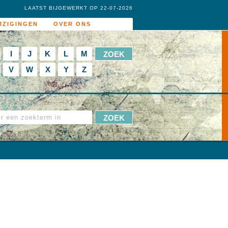
LAATST BIJGEWERKT OP 22-07-2026
JZIGINGEN
OVER ONS
I
J
K
L
M
V
W
X
Y
Z