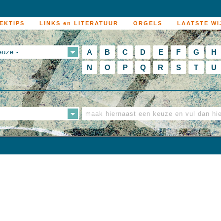
EKTIPS
LINKS en LITERATUUR
ORGELS
LAATSTE WI
A
B
C
D
E
F
G
H
euze -
N
O
P
Q
R
S
T
U