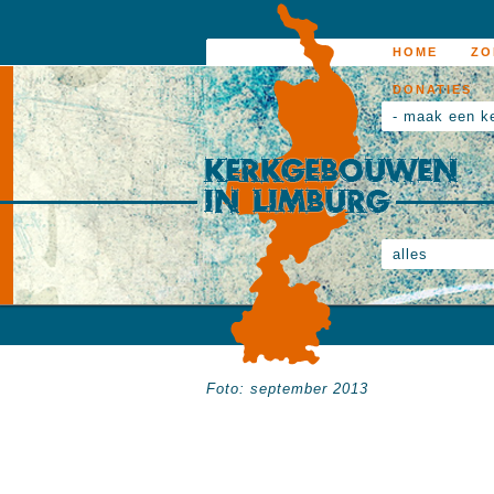
HOME
ZO
DONATIES
- maak een k
alles
Foto: september 2013