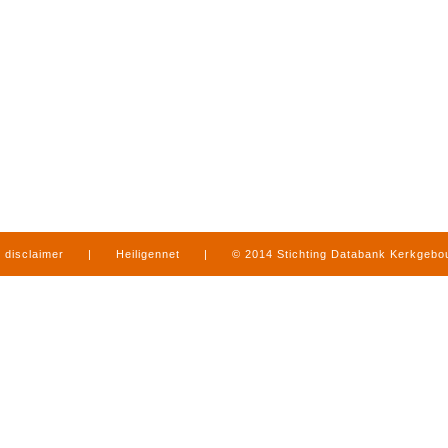
disclaimer
|
Heiligennet
|
© 2014 Stichting Databank Kerkgeb
in Limburg
|
produced by
www.mediamens.nl