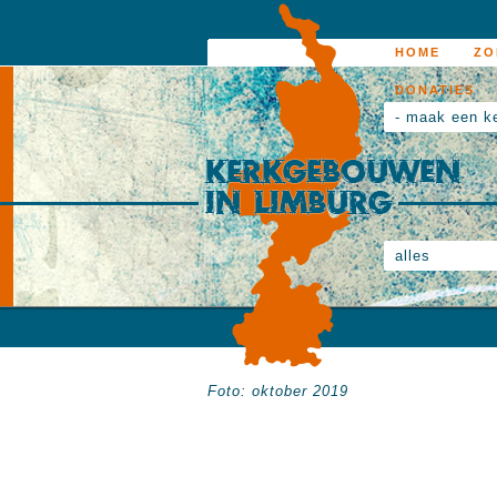
HOME
ZO
DONATIES
- maak een k
alles
Foto: oktober 2019