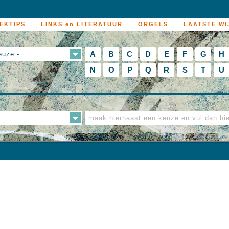
EKTIPS
LINKS en LITERATUUR
ORGELS
LAATSTE WI
A
B
C
D
E
F
G
H
euze -
N
O
P
Q
R
S
T
U