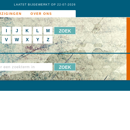
LAATST BIJGEWERKT OP 22-07-2026
JZIGINGEN
OVER ONS
I
J
K
L
M
V
W
X
Y
Z