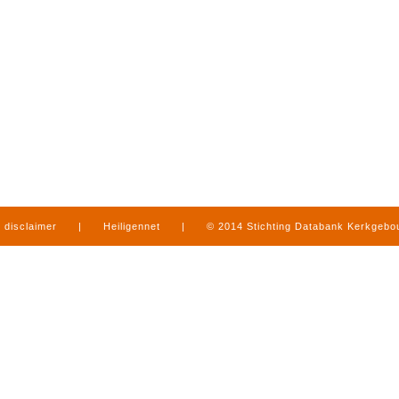
disclaimer
|
Heiligennet
|
© 2014 Stichting Databank Kerkgeb
in Limburg
|
produced by
www.mediamens.nl