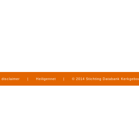
disclaimer
|
Heiligennet
|
© 2014 Stichting Databank Kerkgeb
in Limburg
|
produced by
www.mediamens.nl