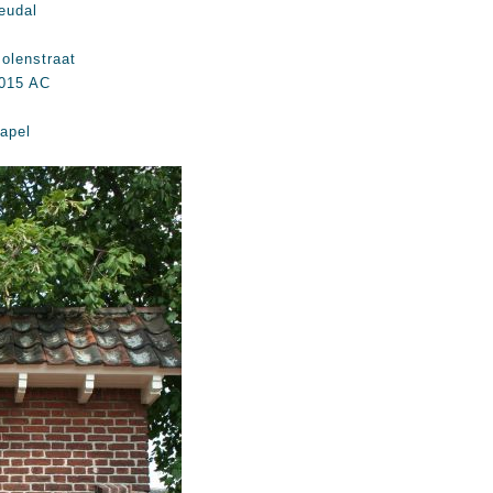
eudal
olenstraat
015 AC
apel