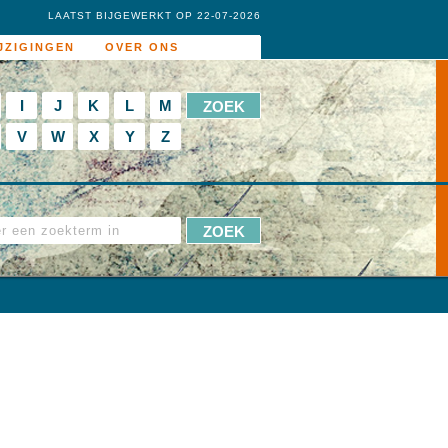
LAATST BIJGEWERKT OP 22-07-2026
JZIGINGEN
OVER ONS
I
J
K
L
M
V
W
X
Y
Z