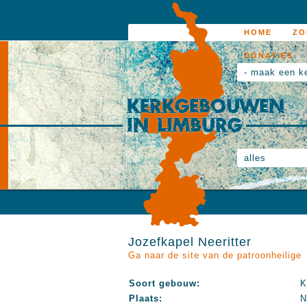
HOME
ZO
DONATIES
- maak een k
alles
Jozefkapel Neeritter
Ga naar de site van de patroonheilige
Soort gebouw:
K
Plaats:
N