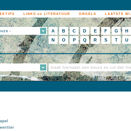
EKTIPS
LINKS en LITERATUUR
ORGELS
LAATSTE WI
A
B
C
D
E
F
G
H
euze -
N
O
P
Q
R
S
T
U
apel
eeritter