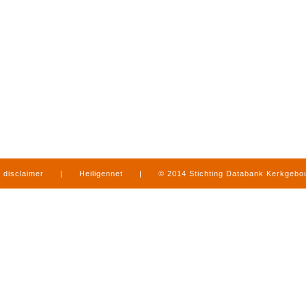
disclaimer
|
Heiligennet
|
© 2014 Stichting Databank Kerkgeb
in Limburg
|
produced by
www.mediamens.nl