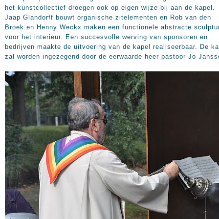
het kunstcollectief droegen ook op eigen wijze bij aan de kapel.
Jaap Glandorff bouwt organische zitelementen en Rob van den
Broek en Henny Weckx maken een functionele abstracte sculptu
voor het interieur. Een succesvolle werving van sponsoren en
bedrijven maakte de uitvoering van de kapel realiseerbaar. De ka
zal worden ingezegend door de eerwaarde heer pastoor Jo Janss