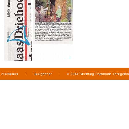
disclaimer
|
Heiligennet
|
© 2014 Stichting Databank Kerkgeb
in Limburg
|
produced by
www.mediamens.nl