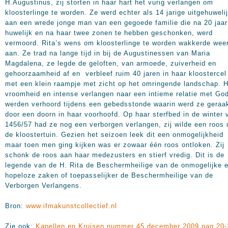
H.Augustinus, zij storten in haar hart het vurig verlangen om
kloosterlinge te worden. Ze werd echter als 14 jarige uitgehuwelij
aan een wrede jonge man van een gegoede familie die na 20 jaar
huwelijk en na haar twee zonen te hebben geschonken, werd
vermoord. Rita’s wens om kloosterlinge te worden wakkerde wee
aan. Ze trad na lange tijd in bij de Augustinessen van Maria
Magdalena, ze legde de geloften, van armoede, zuiverheid en
gehoorzaamheid af en verbleef ruim 40 jaren in haar kloostercel
met een klein raampje met zicht op het omringende landschap. 
vroomheid en intense verlangen naar een intieme relatie met Go
werden verhoord tijdens een gebedsstonde waarin werd ze geraa
door een doorn in haar voorhoofd. Op haar sterfbed in de winter 
1456/57 had ze nog een verborgen verlangen, zij wilde een roos 
de kloostertuin. Gezien het seizoen leek dit een onmogelijkheid
maar toen men ging kijken was er zowaar één roos ontloken. Zij
schonk de roos aan haar medezusters en stierf vredig. Dit is de
legende van de H. Rita de Beschermheilige van de onmogelijke 
hopeloze zaken of toepasselijker de Beschermheilige van de
Verborgen Verlangens.
Bron:
www.ifmakunstcollectief.nl
Zie ook:
Kapellen en Kruisen nummer 45 december 2009 pag 20-