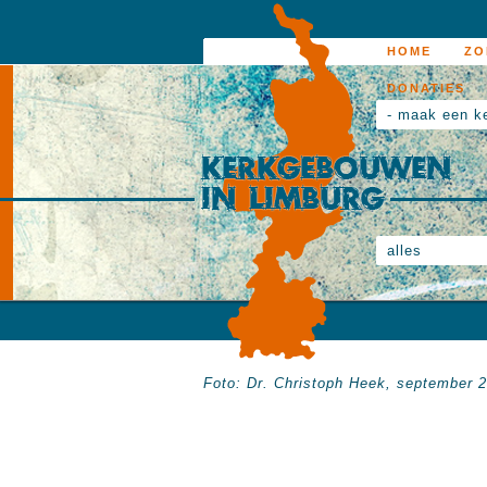
HOME
ZO
DONATIES
- maak een k
alles
Foto: Dr. Christoph Heek, september 