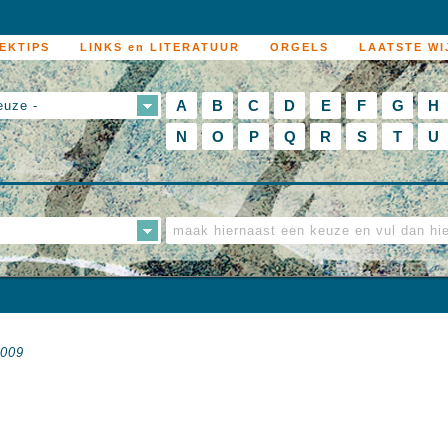
EKTIPS
LINKS en LITERATUUR
ORGELS
LAATSTE WI
A
B
C
D
E
F
G
H
euze -
N
O
P
Q
R
S
T
U
2009