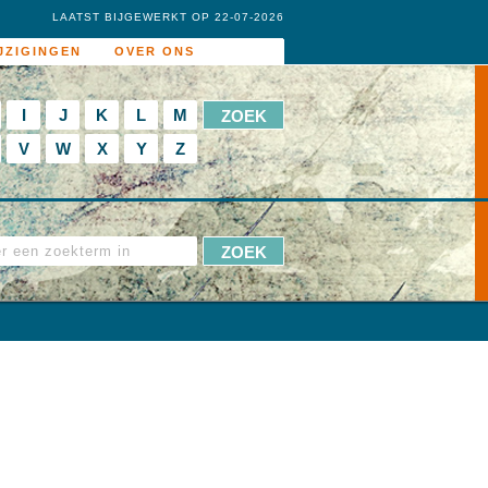
LAATST BIJGEWERKT OP 22-07-2026
JZIGINGEN
OVER ONS
I
J
K
L
M
V
W
X
Y
Z