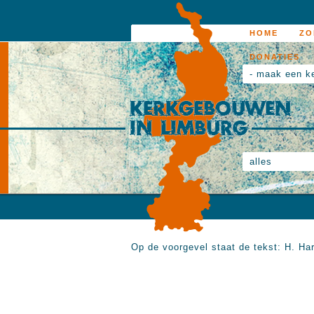
HOME
ZO
DONATIES
- maak een k
alles
Op de voorgevel staat de tekst: H. Ha