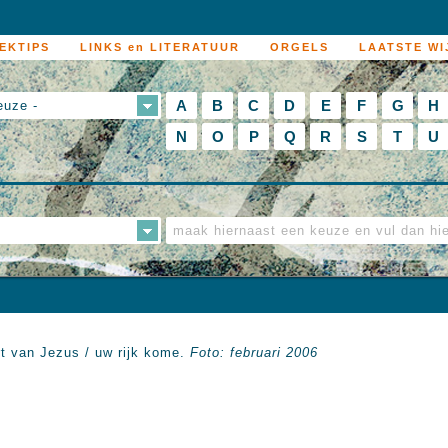
EKTIPS
LINKS en LITERATUUR
ORGELS
LAATSTE WI
A
B
C
D
E
F
G
H
euze -
N
O
P
Q
R
S
T
U
rt van Jezus / uw rijk kome.
Foto: februari 2006