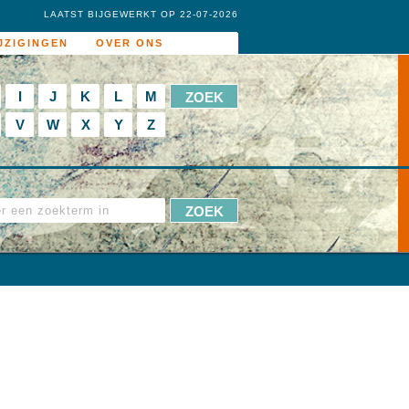
LAATST BIJGEWERKT OP 22-07-2026
JZIGINGEN
OVER ONS
I
J
K
L
M
V
W
X
Y
Z