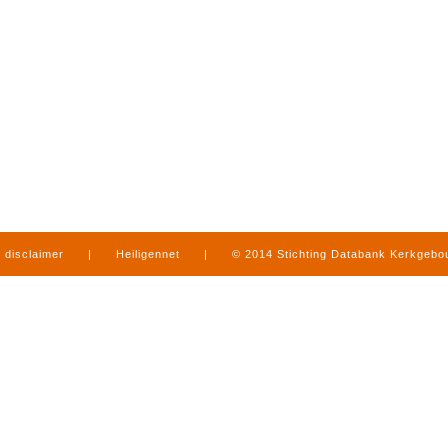
disclaimer
|
Heiligennet
|
© 2014 Stichting Databank Kerkgeb
in Limburg
|
produced by
www.mediamens.nl