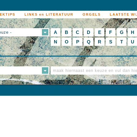
EKTIPS
LINKS en LITERATUUR
ORGELS
LAATSTE WI
A
B
C
D
E
F
G
H
euze -
N
O
P
Q
R
S
T
U