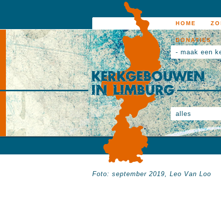
HOME
ZO
DONATIES
- maak een k
alles
Foto: september 2019, Leo Van Loo