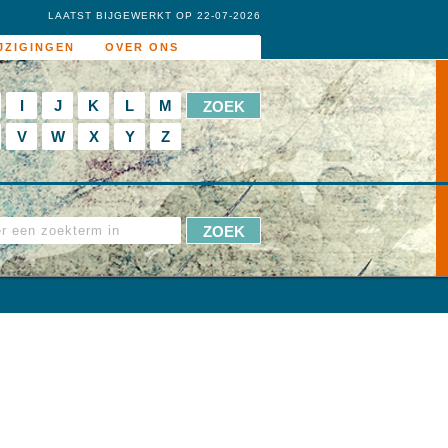
LAATST BIJGEWERKT OP 22-07-2026
JZIGINGEN
OVER ONS
I
J
K
L
M
V
W
X
Y
Z