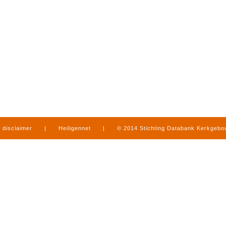
disclaimer
|
Heiligennet
|
© 2014 Stichting Databank Kerkgeb
in Limburg
|
produced by
www.mediamens.nl