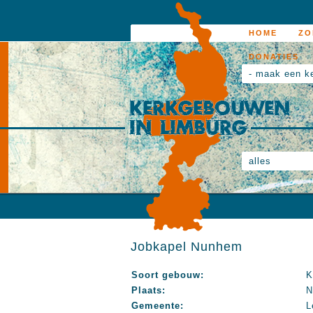
HOME
ZO
DONATIES
- maak een k
alles
Jobkapel Nunhem
Soort gebouw:
K
Plaats:
N
Gemeente:
L