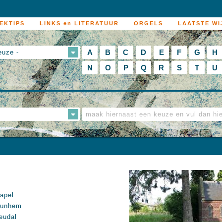
EKTIPS
LINKS en LITERATUUR
ORGELS
LAATSTE WI
A
B
C
D
E
F
G
H
euze -
N
O
P
Q
R
S
T
U
apel
unhem
eudal