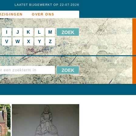
LAATST BIJGEWERKT OP 22-07-2026
JZIGINGEN
OVER ONS
I
J
K
L
M
V
W
X
Y
Z