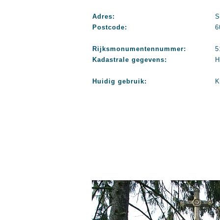
Adres:
S
Postcode:
6
Rijksmonumentennummer:
5
Kadastrale gegevens:
H
Huidig gebruik:
K