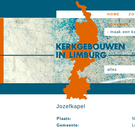
HOME
ZO
DONATIES
- maak een k
alles
Jozefkapel
Plaats:
N
Gemeente:
L