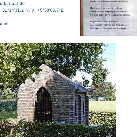
erkstraat 30
: 51°14'31.2"N, y: +5°58'03.7"E
apel