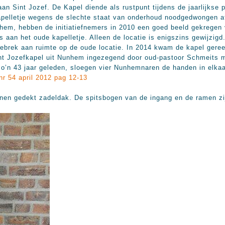
n Sint Jozef. De Kapel diende als rustpunt tijdens de jaarlijkse 
apelletje wegens de slechte staat van onderhoud noodgedwongen a
em, hebben de initiatiefnemers in 2010 een goed beeld gekregen v
s aan het oude kapelletje. Alleen de locatie is enigszins gewijzigd
ebrek aan ruimte op de oude locatie. In 2014 kwam de kapel geree
nt Jozefkapel uit Nunhem ingezegend door oud-pastoor Schmeits m
zo’n 43 jaar geleden, sloegen vier Nunhemnaren de handen in elkaa
nr 54 april 2012 pag 12-13
nen gedekt zadeldak. De spitsbogen van de ingang en de ramen zi