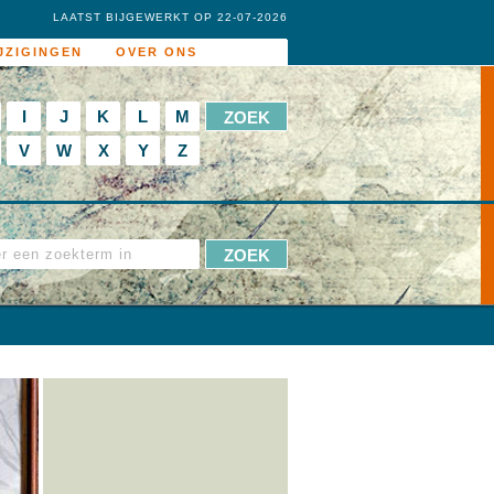
LAATST BIJGEWERKT OP 22-07-2026
JZIGINGEN
OVER ONS
I
J
K
L
M
V
W
X
Y
Z