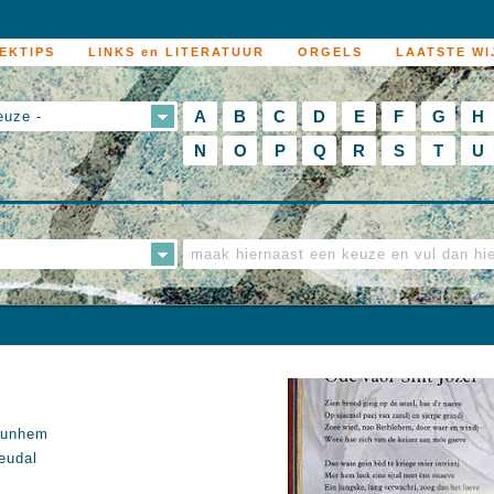
EKTIPS
LINKS en LITERATUUR
ORGELS
LAATSTE WI
A
B
C
D
E
F
G
H
euze -
N
O
P
Q
R
S
T
U
unhem
eudal