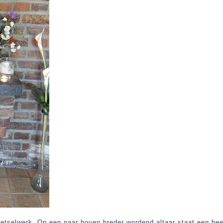
metselwerk, Op een naar boven breder wordend altaar staat een bee