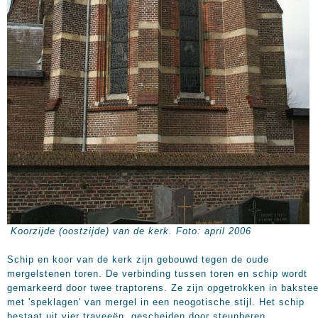
Koorzijde (oostzijde) van de kerk. Foto: april 2006
Schip en koor van de kerk zijn gebouwd tegen de oude
mergelstenen toren. De verbinding tussen toren en schip wordt
gemarkeerd door twee traptorens. Ze zijn opgetrokken in bakste
met 'speklagen' van mergel in een neogotische stijl. Het schip
bestaat uit vier traveeën, gescheiden door steunberen.