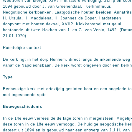
Westtoren van Mergel, XIV? met latere verhoging. Schip en koor
1894 gebouwd door J. van Groenendaal. Kerkhofmuur.
Neogotische kerkbanken. Laatgotische houten beelden: Annatrits
H. Ursula, H. Magdalena, H. Joannes de Doper. Hardstenen
doopvont met houten deksel, XVII? Klokkenstoel met gelui
bestaande uit twee klokken van J. en G. van Venlo, 1492. (Datu
21-01-1970)
Ruimtelijke context
De kerk ligt in het dorp Nunhem, direct langs de inkomende weg
vanaf de Napoleonsbaan. De kerk wordt omgeven door een kerkh
Type
Eenbeukige kerk met driezijdig gesloten koor en een ongelede to
met ingesnoerde spits.
Bouwgeschiedenis
In de 14e eeuw verrees de de lage toren in mergelsteen. Mogelijk
deze toren in de 18e eeuw verhoogd. De huidige neogotische ker
dateert uit 1894 en is gebouwd naar een ontwerp van J.J.H. van