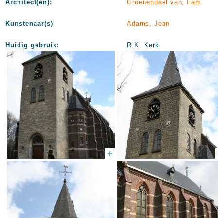
Architect(en):
Groenendael van, Fam.
Kunstenaar(s):
Adams, Jean
Huidig gebruik:
R.K. Kerk