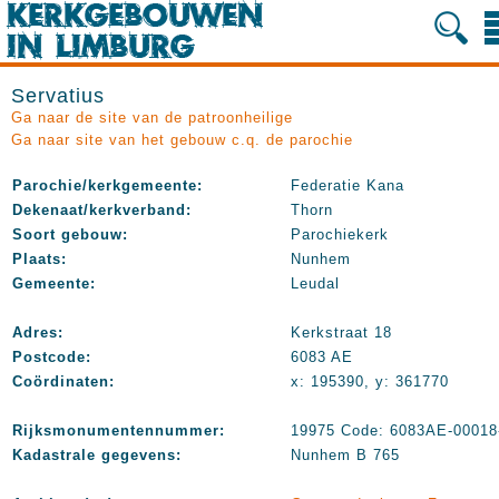
Servatius
Ga naar de site van de patroonheilige
Ga naar site van het gebouw c.q. de parochie
Parochie/kerkgemeente:
Federatie Kana
Dekenaat/kerkverband:
Thorn
Soort gebouw:
Parochiekerk
Plaats:
Nunhem
Gemeente:
Leudal
Adres:
Kerkstraat 18
Postcode:
6083 AE
Coördinaten:
x: 195390, y: 361770
Rijksmonumentennummer:
19975 Code: 6083AE-00018
Kadastrale gegevens:
Nunhem B 765