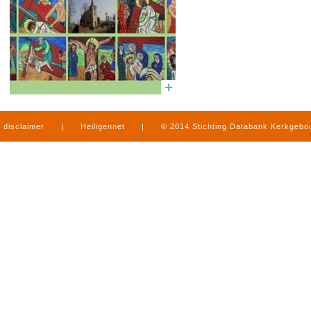
disclaimer
|
Heiligennet
|
© 2014 Stichting Databank Kerkgeb
in Limburg
|
produced by
www.mediamens.nl