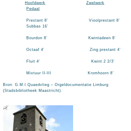
Hoofdwerk
Zwelwerk
Pedaal
Prestant 8’ Vioolprestant 8’
Subbas 16’
Bourdon 8’ Kwintadeen 8’
Octaaf 4’ Zing.prestant 4’
Fluit 4’ Kwint 2 2/3’
Mixtuur II-III Kromhoorn 8’
Bron: G.M.I.Quaedvlieg – Orgeldocumentatie Limburg
(Stadsbibliotheek Maastricht).