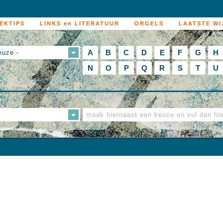
EKTIPS
LINKS en LITERATUUR
ORGELS
LAATSTE WI
A
B
C
D
E
F
G
H
euze -
N
O
P
Q
R
S
T
U