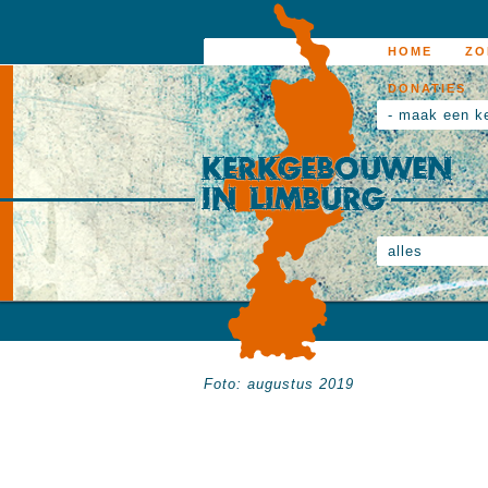
HOME
ZO
DONATIES
- maak een k
alles
Foto: augustus 2019