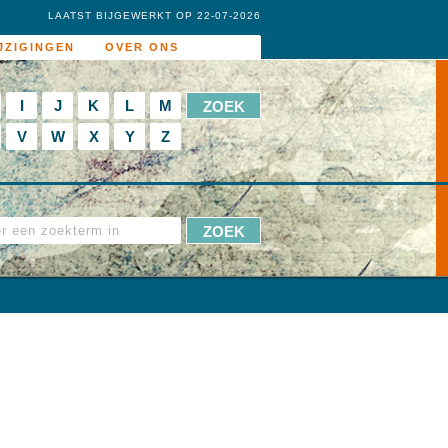
LAATST BIJGEWERKT OP 22-07-2026
JZIGINGEN
OVER ONS
I
J
K
L
M
V
W
X
Y
Z