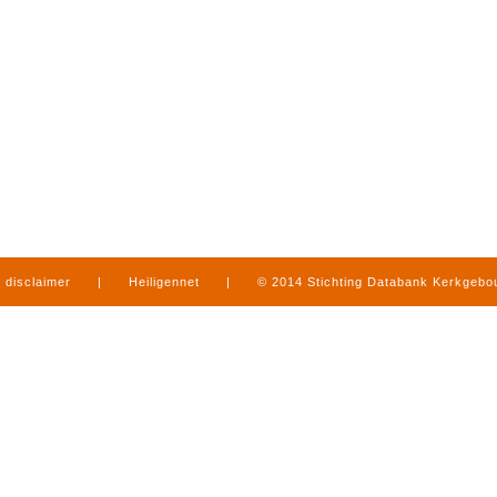
disclaimer
|
Heiligennet
|
© 2014 Stichting Databank Kerkgeb
in Limburg
|
produced by
www.mediamens.nl