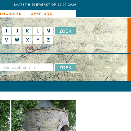
LAATST BIJGEWERKT OP 22-07-2026
JZIGINGEN
OVER ONS
I
J
K
L
M
V
W
X
Y
Z