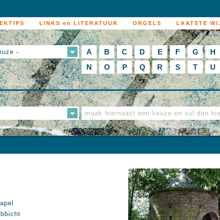
EKTIPS
LINKS en LITERATUUR
ORGELS
LAATSTE WI
A
B
C
D
E
F
G
H
euze -
N
O
P
Q
R
S
T
U
apel
bbicht