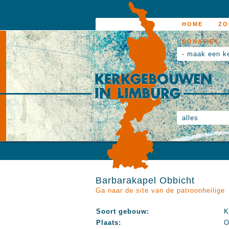
HOME
ZO
DONATIES
- maak een k
alles
Barbarakapel Obbicht
Ga naar de site van de patroonheilige
Soort gebouw:
K
Plaats:
O