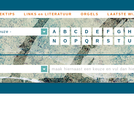
EKTIPS
LINKS en LITERATUUR
ORGELS
LAATSTE WI
A
B
C
D
E
F
G
H
euze -
N
O
P
Q
R
S
T
U