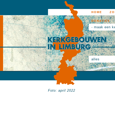
HOME
ZO
DONATIES
- maak een k
alles
Foto: april 2022