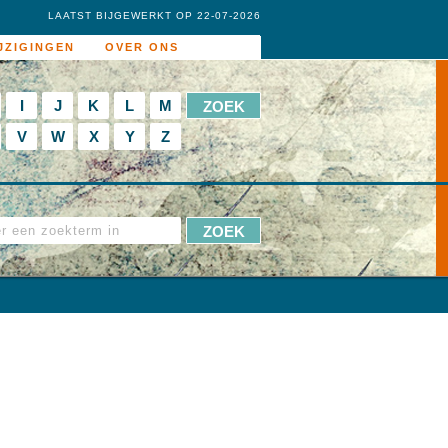
LAATST BIJGEWERKT OP 22-07-2026
JZIGINGEN
OVER ONS
I
J
K
L
M
V
W
X
Y
Z