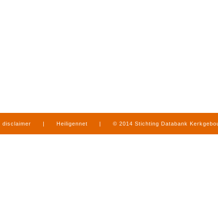
disclaimer
|
Heiligennet
|
© 2014 Stichting Databank Kerkgeb
in Limburg
|
produced by
www.mediamens.nl