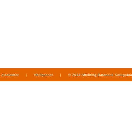
disclaimer
|
Heiligennet
|
© 2014 Stichting Databank Kerkgeb
in Limburg
|
produced by
www.mediamens.nl