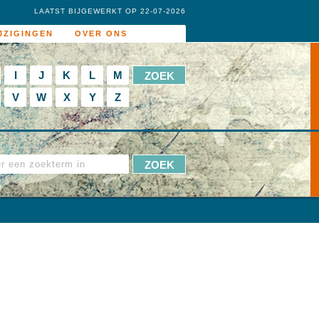
LAATST BIJGEWERKT OP 22-07-2026
JZIGINGEN
OVER ONS
I
J
K
L
M
V
W
X
Y
Z