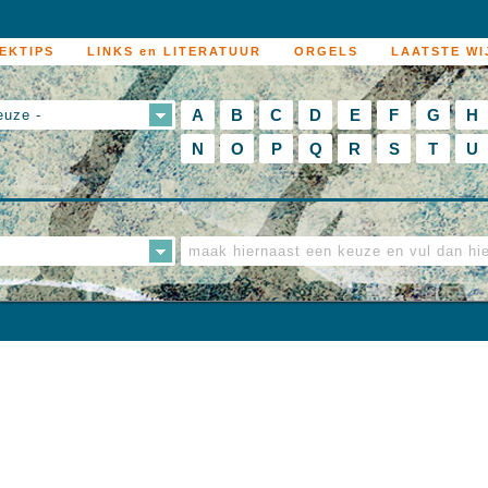
EKTIPS
LINKS en LITERATUUR
ORGELS
LAATSTE WI
A
B
C
D
E
F
G
H
euze -
N
O
P
Q
R
S
T
U