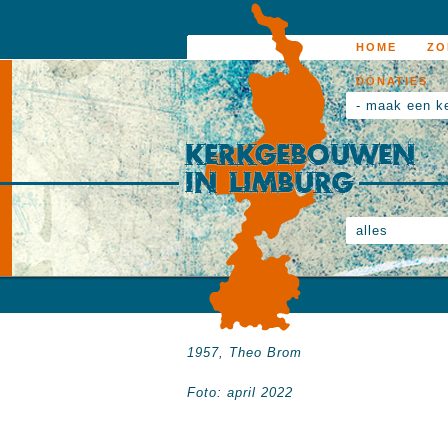
HOME
ZO
DONATIES
- maak een k
alles
1957, Theo Brom
Foto: april 2022