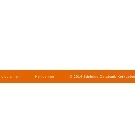
disclaimer
|
Heiligennet
|
© 2014 Stichting Databank Kerkgeb
in Limburg
|
produced by
www.mediamens.nl