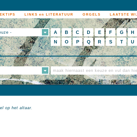
EKTIPS
LINKS en LITERATUUR
ORGELS
LAATSTE WI
A
B
C
D
E
F
G
H
euze -
N
O
P
Q
R
S
T
U
l op het altaar.