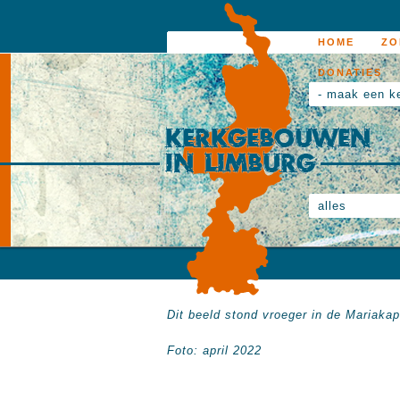
HOME
ZO
DONATIES
- maak een k
alles
Dit beeld stond vroeger in de Mariakape
Foto: april 2022