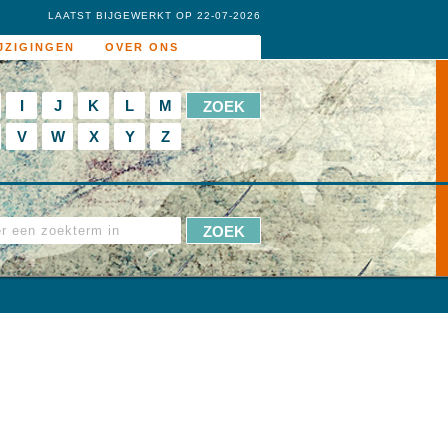
LAATST BIJGEWERKT OP 22-07-2026
JZIGINGEN
OVER ONS
I
J
K
L
M
V
W
X
Y
Z