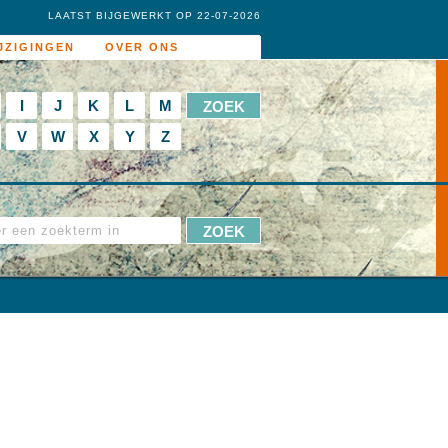
LAATST BIJGEWERKT OP 22-07-2026
JZIGINGEN
OVER ONS
I
J
K
L
M
V
W
X
Y
Z