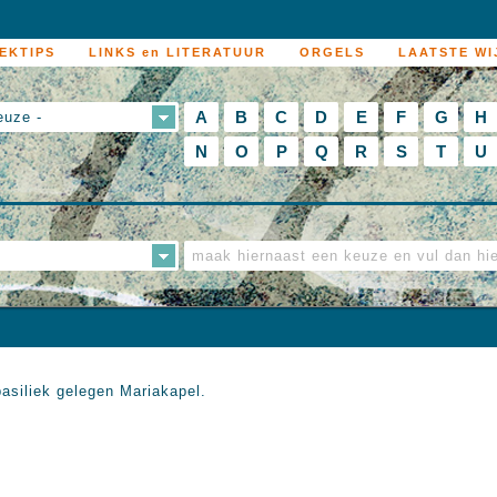
EKTIPS
LINKS en LITERATUUR
ORGELS
LAATSTE WI
A
B
C
D
E
F
G
H
euze -
N
O
P
Q
R
S
T
U
basiliek gelegen Mariakapel.