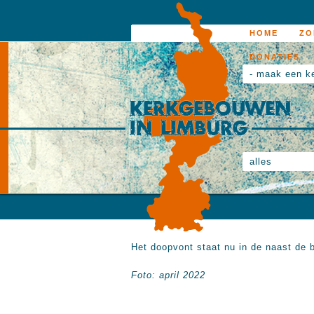
HOME
ZO
DONATIES
- maak een k
alles
Het doopvont staat nu in de naast de 
Foto: april 2022