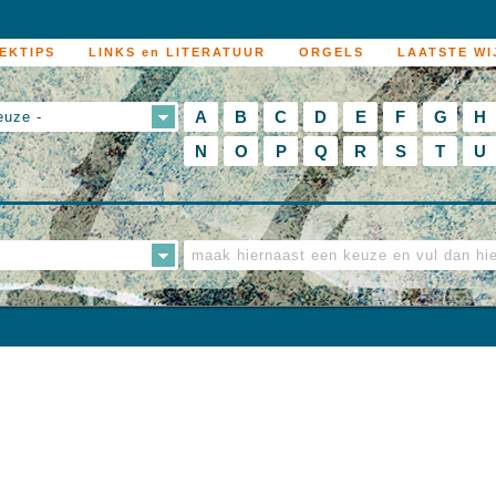
EKTIPS
LINKS en LITERATUUR
ORGELS
LAATSTE WI
A
B
C
D
E
F
G
H
euze -
N
O
P
Q
R
S
T
U