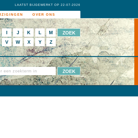
LAATST BIJGEWERKT OP 22-07-2026
JZIGINGEN
OVER ONS
I
J
K
L
M
V
W
X
Y
Z