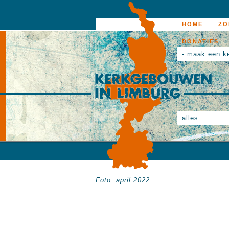
HOME
ZO
DONATIES
- maak een k
alles
Foto: april 2022