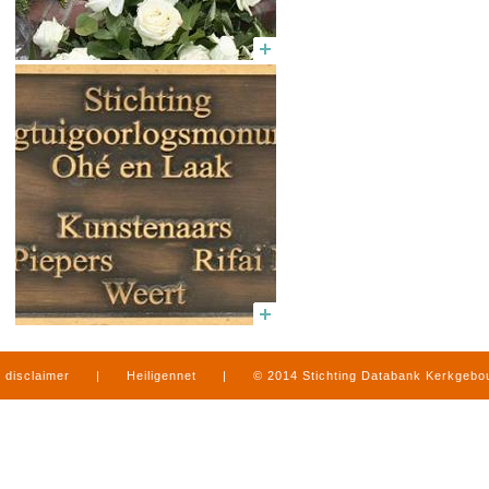
disclaimer
|
Heiligennet
|
© 2014 Stichting Databank Kerkgeb
in Limburg
|
produced by
www.mediamens.nl