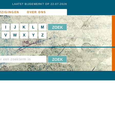
LAATST BIJGEWERKT OP 22-07-2026
JZIGINGEN
OVER ONS
I
J
K
L
M
V
W
X
Y
Z