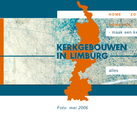
HOME
ZO
DONATIES
- maak een k
alles
Foto: mei 2006