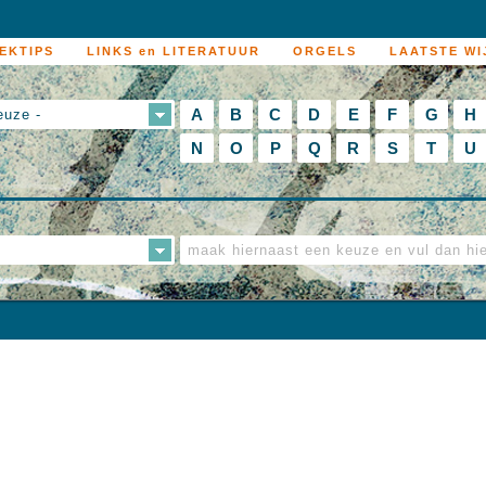
EKTIPS
LINKS en LITERATUUR
ORGELS
LAATSTE WI
A
B
C
D
E
F
G
H
euze -
N
O
P
Q
R
S
T
U