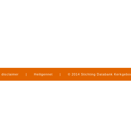
disclaimer
|
Heiligennet
|
© 2014 Stichting Databank Kerkgeb
in Limburg
|
produced by
www.mediamens.nl