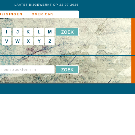
LAATST BIJGEWERKT OP 22-07-2026
JZIGINGEN
OVER ONS
I
J
K
L
M
V
W
X
Y
Z