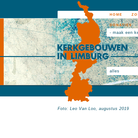
HOME
ZO
DONATIES
- maak een k
alles
Foto: Leo Van Loo, augustus 2019