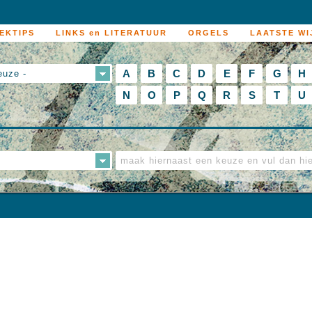
EKTIPS
LINKS en LITERATUUR
ORGELS
LAATSTE WI
A
B
C
D
E
F
G
H
euze -
N
O
P
Q
R
S
T
U