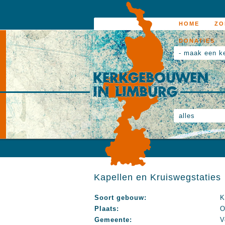
HOME
ZO
DONATIES
- maak een k
alles
Kapellen en Kruiswegstaties
Soort gebouw:
K
Plaats:
O
Gemeente:
V