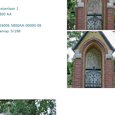
eijerlaan 1
800 AA
24006 5800AA-00000-09
enray S/198