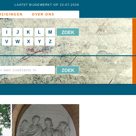
LAATST BIJGEWERKT OP 22-07-2026
JZIGINGEN
OVER ONS
I
J
K
L
M
V
W
X
Y
Z