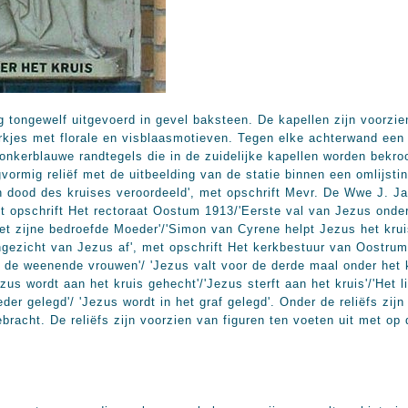
g tongewelf uitgevoerd in gevel baksteen. De kapellen zijn voorzie
rkjes met florale en visblaasmotieven. Tegen elke achterwand een 
donkerblauwe randtegels die in de zuidelijke kapellen worden bekroo
ormig reliëf met de uitbeelding van de statie binnen een omlijsti
n dood des kruises veroordeeld', met opschrift Mevr. De Wwe J. 
t opschrift Het rectoraat Oostum 1913/'Eerste val van Jezus onder
 zijne bedroefde Moeder'/'Simon van Cyrene helpt Jezus het kruis
gezicht van Jezus af', met opschrift Het kerkbestuur van Oostrum
 de weenende vrouwen'/ 'Jezus valt voor de derde maal onder het k
ezus wordt aan het kruis gehecht'/'Jezus sterft aan het kruis'/'Het
r gelegd'/ 'Jezus wordt in het graf gelegd'. Onder de reliëfs zijn 
gebracht. De reliëfs zijn voorzien van figuren ten voeten uit met o