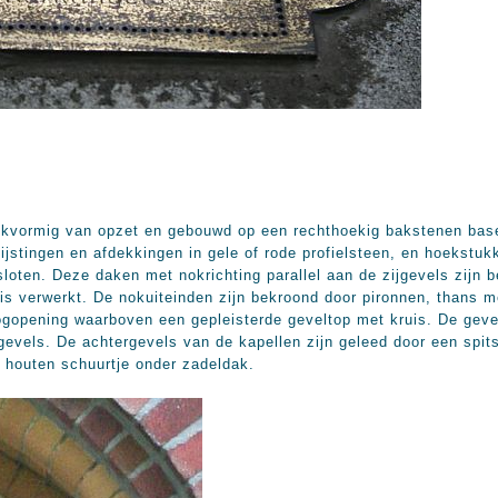
ijkvormig van opzet en gebouwd op een rechthoekig bakstenen base
jstingen en afdekkingen in gele of rode profielsteen, en hoekstuk
loten. Deze daken met nokrichting parallel aan de zijgevels zijn 
 is verwerkt. De nokuiteinden zijn bekroond door pironnen, thans m
oogopening waarboven een gepleisterde geveltop met kruis. De gev
jgevels. De achtergevels van de kapellen zijn geleed door een spi
 houten schuurtje onder zadeldak.