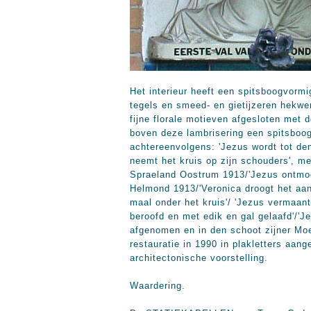
Het interieur heeft een spitsboogvormi
tegels en smeed- en gietijzeren hekwe
fijne florale motieven afgesloten met 
boven deze lambrisering een spitsboogv
achtereenvolgens: 'Jezus wordt tot de
neemt het kruis op zijn schouders', me
Spraeland Oostrum 1913/'Jezus ontmoet
Helmond 1913/'Veronica droogt het aan
maal onder het kruis'/ 'Jezus vermaant
beroofd en met edik en gal gelaafd'/'J
afgenomen en in den schoot zijner Moede
restauratie in 1990 in plakletters aan
architectonische voorstelling.
Waardering.