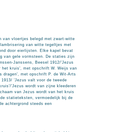
n van vloertjes belegd met zwart-witte
lambrisering van witte tegeltjes met
nd door eierlijsten. Elke kapel bevat
ng van gele vormsteen. De staties zijn
Janssen-Janssens, Beesel 1912/'Jezus
 het kruis', met opschrift W. Weijs van
 dragen', met opschrift P. de Wit-Arts
 1913/ 'Jezus valt voor de tweede
ruis'/'Jezus wordt van zijne kleederen
 lichaam van Jezus wordt van het kruis
de statieteksten, vermoedelijk bij de
p de achtergrond steeds een