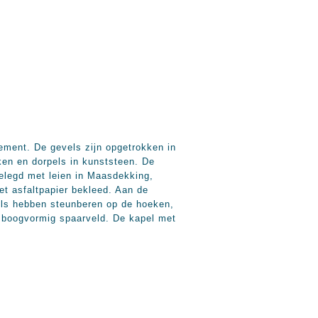
ment. De gevels zijn opgetrokken in
ken en dorpels in kunststeen. De
belegd met leien in Maasdekking,
et asfaltpapier bekleed. Aan de
els hebben steunberen op de hoeken,
tsboogvormig spaarveld. De kapel met