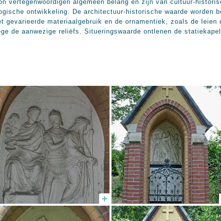
ertegenwoordigen algemeen belang en zijn van cultuur-historisc
logische ontwikkeling. De architectuur-historische waarde worden b
et gevarieerde materiaalgebruik en de ornamentiek, zoals de leien
e de aanwezige reliëfs. Situeringswaarde ontlenen de statiekapell