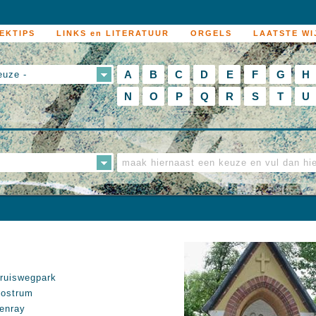
EKTIPS
LINKS en LITERATUUR
ORGELS
LAATSTE WI
A
B
C
D
E
F
G
H
euze -
N
O
P
Q
R
S
T
U
ruiswegpark
ostrum
enray