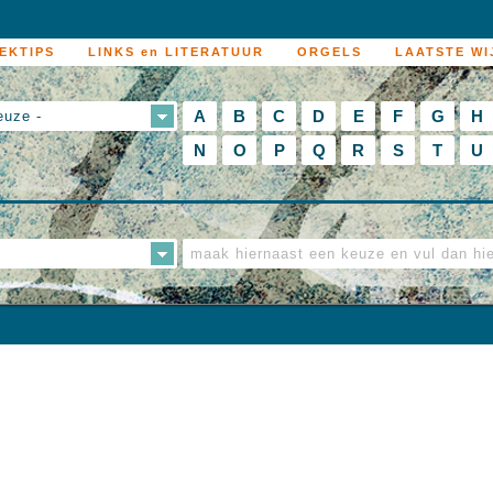
EKTIPS
LINKS en LITERATUUR
ORGELS
LAATSTE WI
A
B
C
D
E
F
G
H
euze -
N
O
P
Q
R
S
T
U