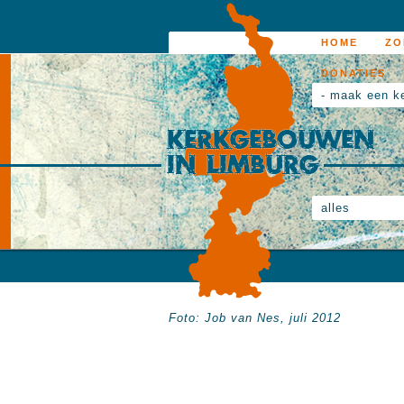
HOME
ZO
DONATIES
- maak een k
alles
Foto: Job van Nes, juli 2012