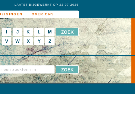
LAATST BIJGEWERKT OP 22-07-2026
JZIGINGEN
OVER ONS
I
J
K
L
M
V
W
X
Y
Z