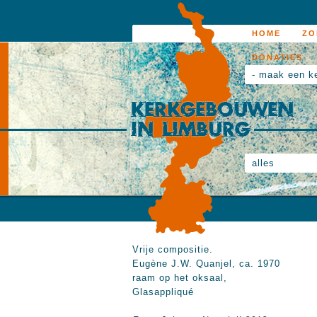
HOME
ZO
DONATIES
- maak een k
alles
Vrije compositie.
Eugène J.W. Quanjel, ca. 1970
raam op het oksaal,
Glasappliqué