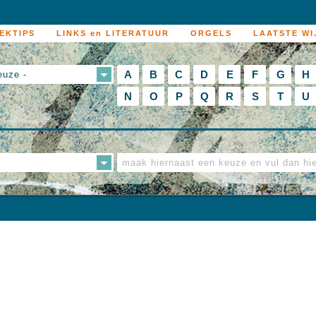
EKTIPS
LINKS en LITERATUUR
ORGELS
LAATSTE WI
A
B
C
D
E
F
G
H
euze -
N
O
P
Q
R
S
T
U