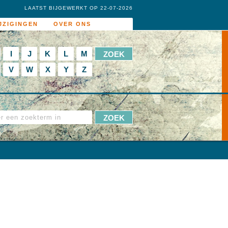
LAATST BIJGEWERKT OP 22-07-2026
JZIGINGEN
OVER ONS
I
J
K
L
M
V
W
X
Y
Z