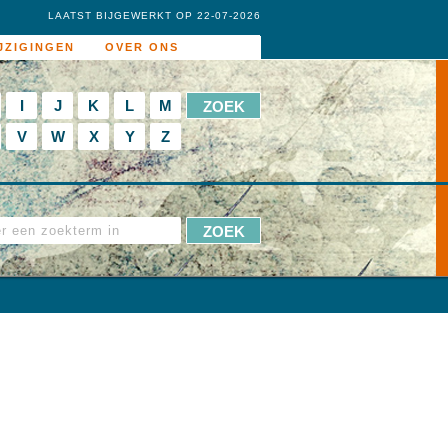
LAATST BIJGEWERKT OP 22-07-2026
JZIGINGEN
OVER ONS
I
J
K
L
M
V
W
X
Y
Z