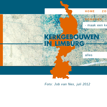
HOME
ZO
DONATIES
- maak een k
alles
Foto: Job van Nes, juli 2012