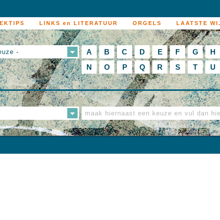
EKTIPS
LINKS en LITERATUUR
ORGELS
LAATSTE WI
A
B
C
D
E
F
G
H
euze -
N
O
P
Q
R
S
T
U