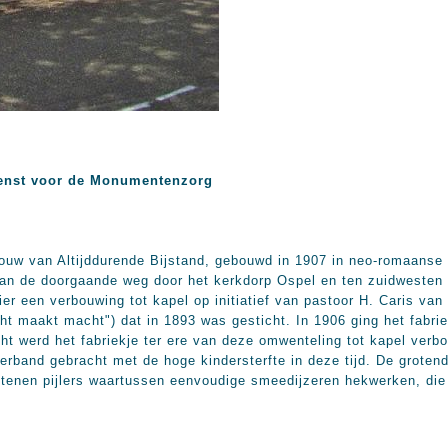
enst voor de Monumentenzorg
 van Altijddurende Bijstand, gebouwd in 1907 in neo-romaanse st
van de doorgaande weg door het kerkdorp Ospel en ten zuidwesten 
er een verbouwing tot kapel op initiatief van pastoor H. Caris van
t maakt macht") dat in 1893 was gesticht. In 1906 ging het fabrie
cht werd het fabriekje ter ere van deze omwenteling tot kapel verb
erband gebracht met de hoge kindersterfte in deze tijd. De groten
nen pijlers waartussen eenvoudige smeedijzeren hekwerken, die v