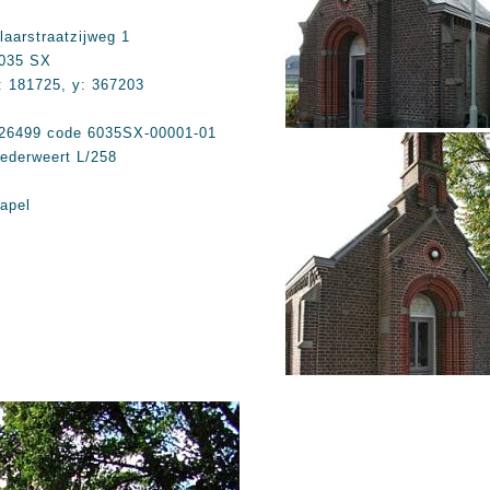
laarstraatzijweg 1
035 SX
: 181725, y: 367203
26499 code 6035SX-00001-01
ederweert L/258
apel