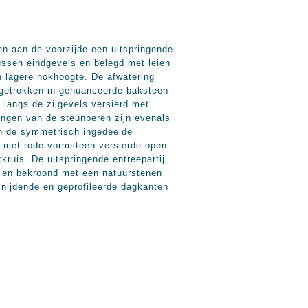
en aan de voorzijde een uitspringende
ussen eindgevels en belegd met leien
n lagere nokhoogte. De afwatering
opgetrokken in genuanceerde baksteen
 langs de zijgevels versierd met
ingen van de steunberen zijn evenals
an de symmetrisch ingedeelde
n met rode vormsteen versierde open
ruis. De uitspringende entreepartij
n en bekroond met een natuurstenen
nsnijdende en geprofileerde dagkanten