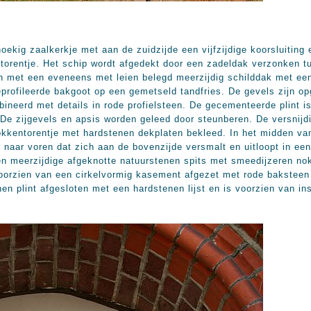
ig zaalkerkje met aan de zuidzijde een vijfzijdige koorsluiting 
ntorentje. Het schip wordt afgedekt door een zadeldak verzonken t
n met een eveneens met leien belegd meerzijdig schilddak met ee
geprofileerde bakgoot op een gemetseld tandfries. De gevels zijn 
ineerd met details in rode profielsteen. De gecementeerde plint is
De zijgevels en apsis worden geleed door steunberen. De versnijd
okkentorentje met hardstenen dekplaten bekleed. In het midden v
aar voren dat zich aan de bovenzijde versmalt en uitloopt in ee
en meerzijdige afgeknotte natuurstenen spits met smeedijzeren nokk
voorzien van een cirkelvormig kasement afgezet met rode bakstee
nen plint afgesloten met een hardstenen lijst en is voorzien van i