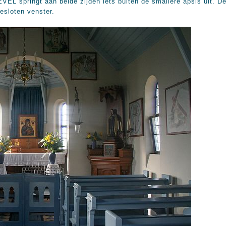
EL springt aan beide zijden iets buiten de smallere apsis uit. De 
esloten venster.