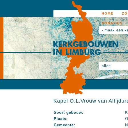
HOME
ZO
DONATIES
- maak een k
alles
Kapel O.L.Vrouw van Altijdur
Soort gebouw:
K
Plaats:
O
Gemeente:
N