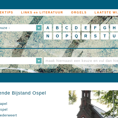
EKTIPS
LINKS en LITERATUUR
ORGELS
LAATSTE WI
A
B
C
D
E
F
G
H
euze -
N
O
P
Q
R
S
T
U
ende Bijstand Ospel
apel
spel
ederweert