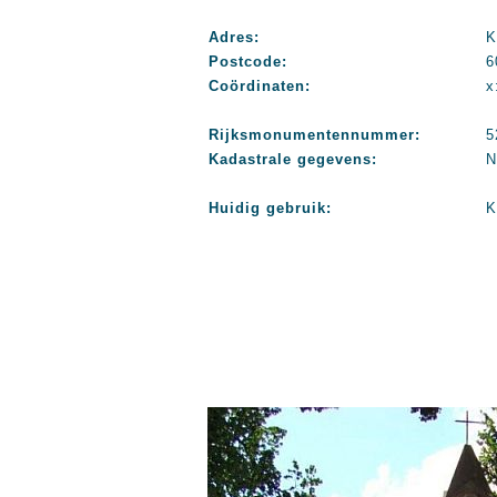
Adres:
K
Postcode:
6
Coördinaten:
x
Rijksmonumentennummer:
5
Kadastrale gegevens:
N
Huidig gebruik:
K