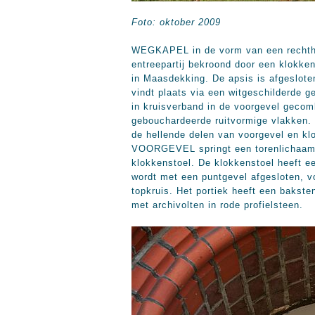
Foto: oktober 2009
WEGKAPEL in de vorm van een rechthoek
entreepartij bekroond door een klokke
in Maasdekking. De apsis is afgeslote
vindt plaats via een witgeschilderde 
in kruisverband in de voorgevel gecomb
gebouchardeerde ruitvormige vlakken. 
de hellende delen van voorgevel en kl
VOORGEVEL springt een torenlichaam n
klokkenstoel. De klokkenstoel heeft e
wordt met een puntgevel afgesloten, 
topkruis. Het portiek heeft een bakste
met archivolten in rode profielsteen.