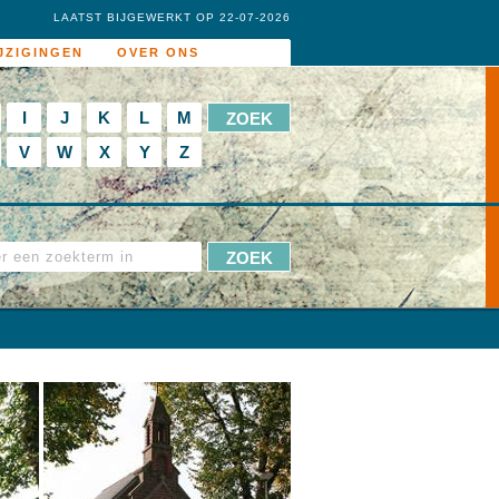
LAATST BIJGEWERKT OP 22-07-2026
JZIGINGEN
OVER ONS
I
J
K
L
M
V
W
X
Y
Z