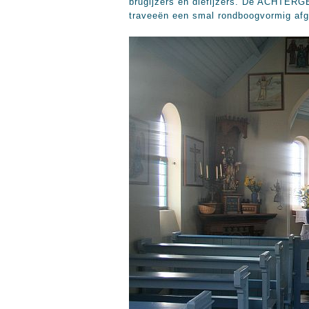
brugijzers en diefijzers. De ACHTERGEV
traveeën een smal rondboogvormig afg