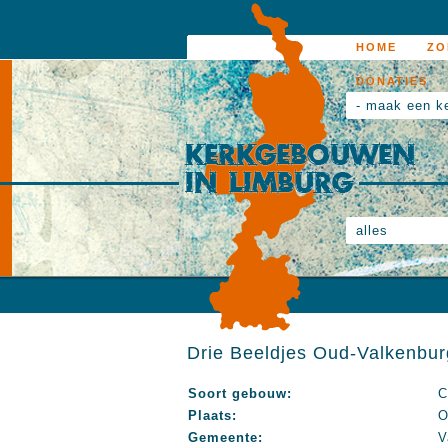
HOME
ZO
DONATIES
- maak een k
alles
Drie Beeldjes Oud-Valkenbur
Soort gebouw:
C
Plaats:
O
Gemeente:
V