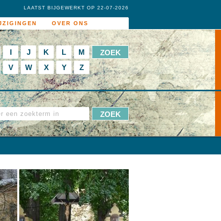
LAATST BIJGEWERKT OP 22-07-2026
JZIGINGEN
OVER ONS
I
J
K
L
M
V
W
X
Y
Z