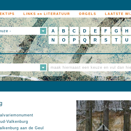
EKTIPS
LINKS en LITERATUUR
ORGELS
LAATSTE WI
A
B
C
D
E
F
G
H
euze -
N
O
P
Q
R
S
T
U
g
alvariemonument
ud-Valkenburg
alkenburg aan de Geul