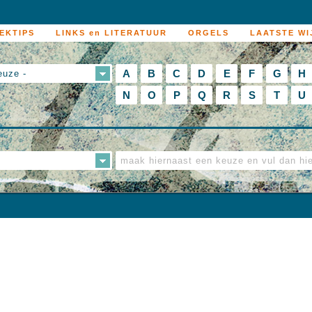
EKTIPS
LINKS en LITERATUUR
ORGELS
LAATSTE WI
A
B
C
D
E
F
G
H
euze -
N
O
P
Q
R
S
T
U