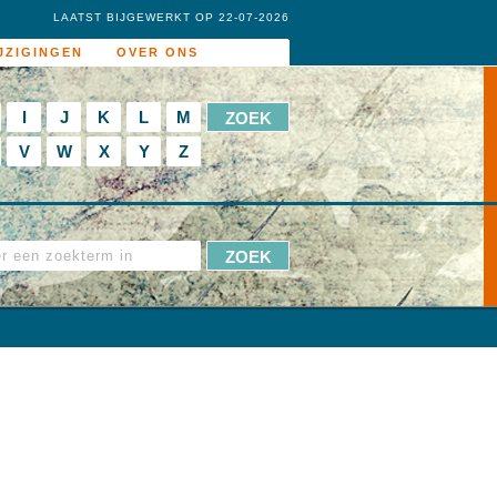
LAATST BIJGEWERKT OP 22-07-2026
JZIGINGEN
OVER ONS
I
J
K
L
M
V
W
X
Y
Z