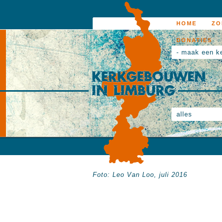
HOME
ZO
DONATIES
- maak een k
alles
Foto:
Leo
Van Loo,
juli 2016