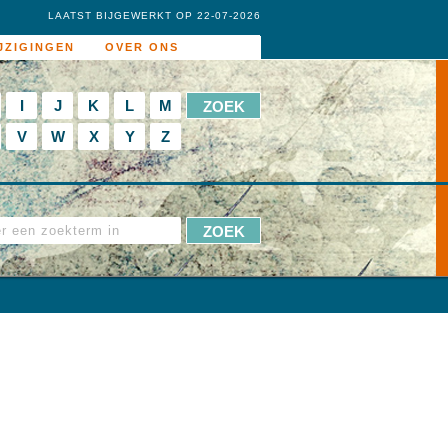
LAATST BIJGEWERKT OP 22-07-2026
JZIGINGEN
OVER ONS
I
J
K
L
M
V
W
X
Y
Z