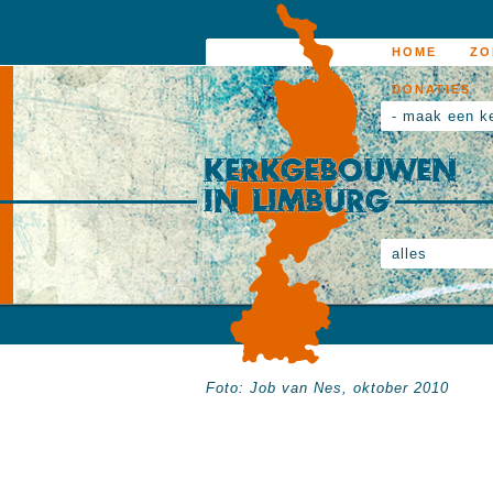
HOME
ZO
DONATIES
- maak een k
alles
Foto: Job van Nes, oktober 2010