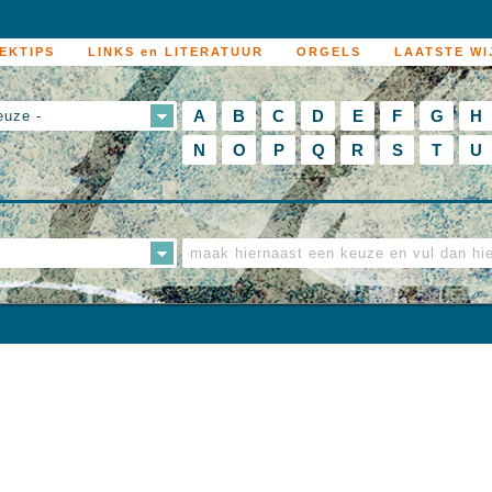
EKTIPS
LINKS en LITERATUUR
ORGELS
LAATSTE WI
A
B
C
D
E
F
G
H
euze -
N
O
P
Q
R
S
T
U