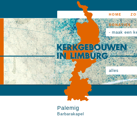
HOME
ZO
DONATIES
- maak een k
alles
Palemig
Barbarakapel