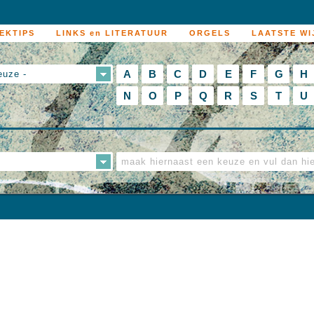
EKTIPS
LINKS en LITERATUUR
ORGELS
LAATSTE WI
A
B
C
D
E
F
G
H
euze -
N
O
P
Q
R
S
T
U