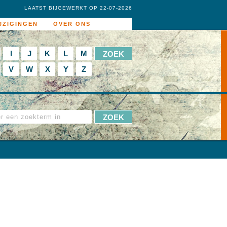
LAATST BIJGEWERKT OP 22-07-2026
JZIGINGEN
OVER ONS
I
J
K
L
M
V
W
X
Y
Z