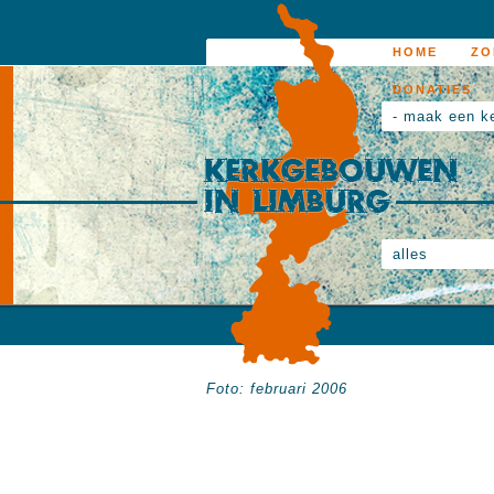
HOME
ZO
DONATIES
- maak een k
alles
Foto: februari 2006