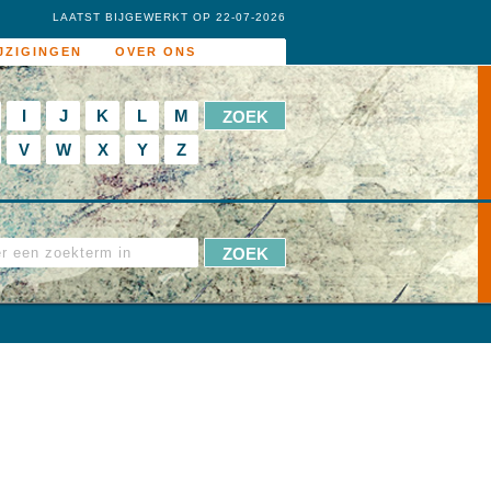
LAATST BIJGEWERKT OP 22-07-2026
JZIGINGEN
OVER ONS
I
J
K
L
M
V
W
X
Y
Z