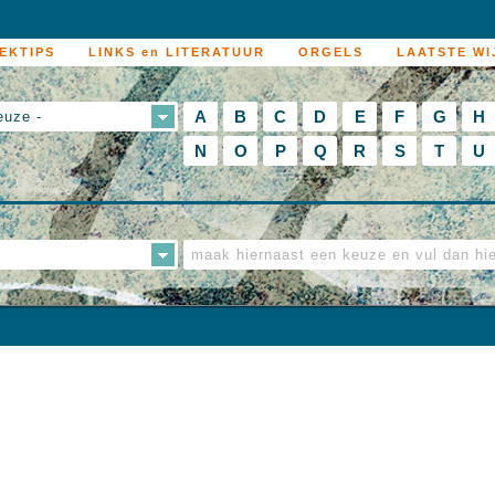
EKTIPS
LINKS en LITERATUUR
ORGELS
LAATSTE WI
A
B
C
D
E
F
G
H
euze -
N
O
P
Q
R
S
T
U