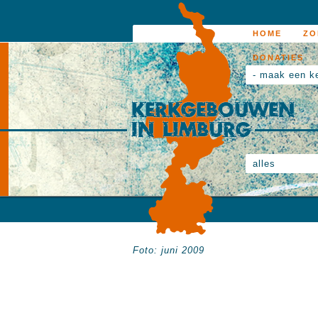
HOME
ZO
DONATIES
- maak een k
alles
Foto: juni 2009