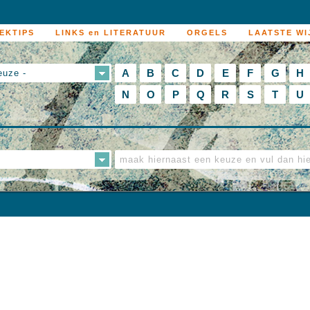
EKTIPS
LINKS en LITERATUUR
ORGELS
LAATSTE WI
A
B
C
D
E
F
G
H
euze -
N
O
P
Q
R
S
T
U