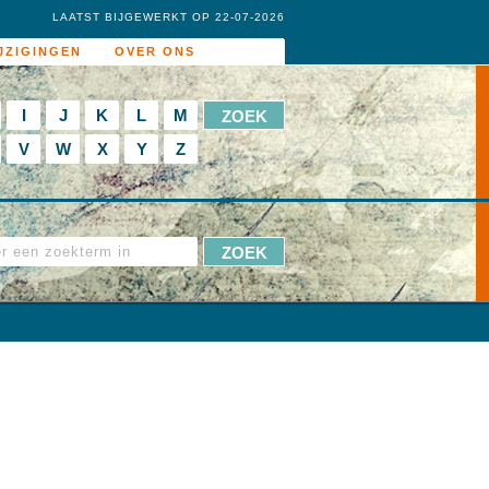
LAATST BIJGEWERKT OP 22-07-2026
JZIGINGEN
OVER ONS
I
J
K
L
M
V
W
X
Y
Z